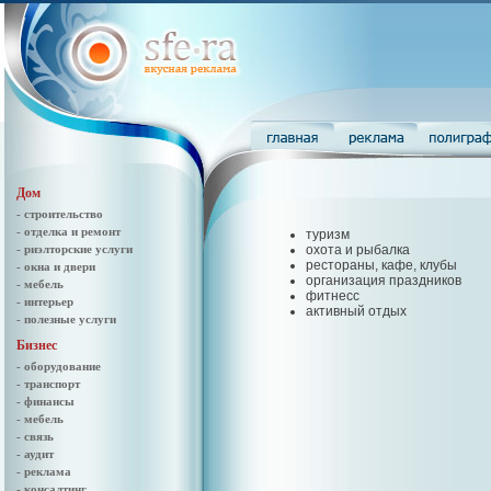
Дом
- строительство
- отделка и ремонт
туризм
- риэлторские услуги
охота и рыбалка
рестораны, кафе, клубы
- окна и двери
организация праздников
- мебель
фитнесс
- интерьер
активный отдых
- полезные услуги
Бизнес
- оборудование
- транспорт
- финансы
- мебель
- связь
- аудит
- реклама
- консалтинг