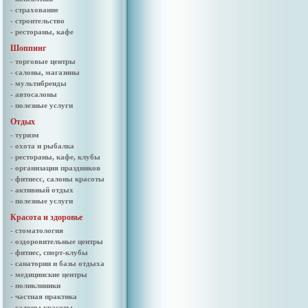
- страхование
- строительство
- рестораны, кафе
Шоппинг
- торговые центры
- салоны, магазины
- мультибренды
- автосалоны
- полезные услуги
Отдых
- туризм
- охота и рыбалка
- рестораны, кафе, клубы
- организация праздников
- фитнесс, салоны красоты
- активный отдых
- полезные услуги
Красота и здоровье
- стоматология
- оздоровительные центры
- фитнес, спорт-клубы
- санатории и базы отдыха
- медицинские центры
- поликлиники
- частная практика
- салоны красоты