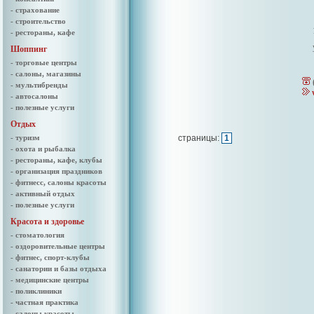
- страхование
- строительство
- рестораны, кафе
Шоппинг
- торговые центры
- салоны, магазины
- мультибренды
- автосалоны
- полезные услуги
Отдых
- туризм
страницы:
1
- охота и рыбалка
- рестораны, кафе, клубы
- организация праздников
- фитнесс, салоны красоты
- активный отдых
- полезные услуги
Красота и здоровье
- стоматология
- оздоровительные центры
- фитнес, спорт-клубы
- санатории и базы отдыха
- медицинские центры
- поликлиники
- частная практика
- салоны красоты