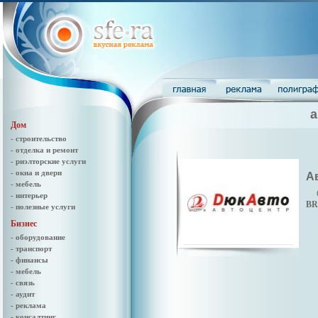
а
Дом
- строительство
- отделка и ремонт
- риэлторские услуги
- окна и двери
А
- мебель
- интерьер
BR
- полезные услуги
Бизнес
- оборудование
- транспорт
- финансы
- мебель
- связь
- аудит
- реклама
- консалтинг