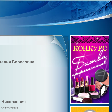
аталья Борисовна
й Николаевич
 психотерапия.