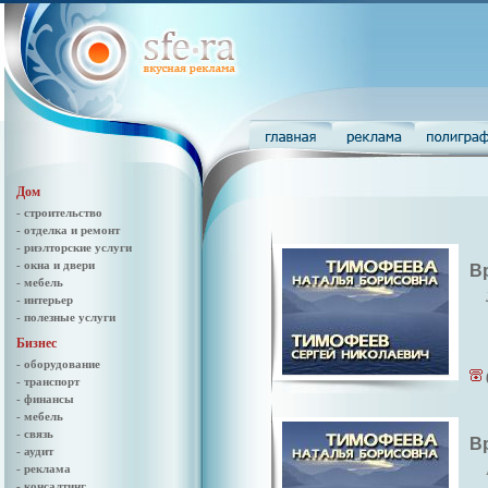
Дом
- строительство
- отделка и ремонт
- риэлторские услуги
- окна и двери
В
- мебель
- интерьер
- полезные услуги
Бизнес
- оборудование
- транспорт
- финансы
- мебель
- связь
В
- аудит
- реклама
- консалтинг