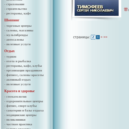
- страхование
- строительство
- рестораны, кафе
Шоппинг
- торговые центры
- салоны, магазины
- мультибренды
страницы:
2
1
>
>>
- автосалоны
- полезные услуги
Отдых
- туризм
- охота и рыбалка
- рестораны, кафе, клубы
- организация праздников
- фитнесс, салоны красоты
- активный отдых
- полезные услуги
Красота и здоровье
- стоматология
- оздоровительные центры
- фитнес, спорт-клубы
- санатории и базы отдыха
- медицинские центры
- поликлиники
- частная практика
- салоны красоты