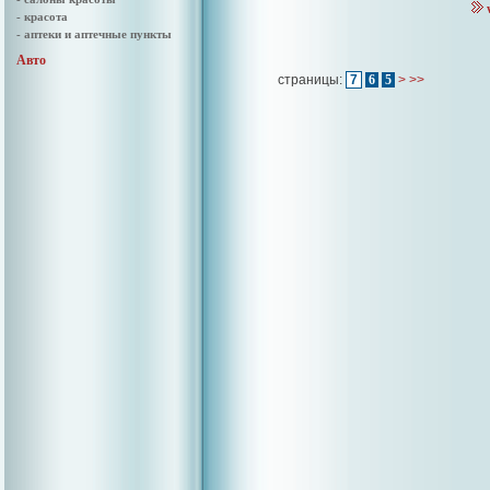
- красота
- аптеки и аптечные пункты
Авто
страницы:
7
6
5
>
>>