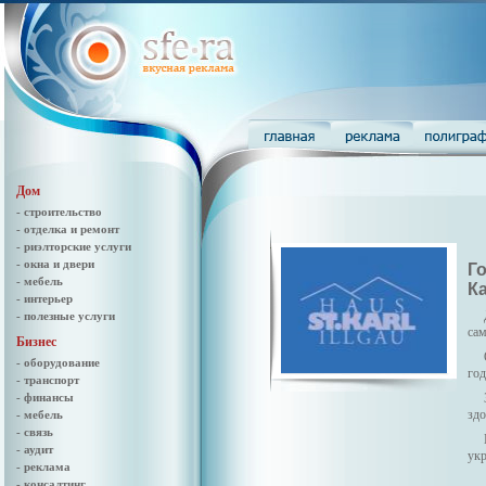
Дом
- строительство
- отделка и ремонт
- риэлторские услуги
- окна и двери
Г
- мебель
К
- интерьер
- полезные услуги
сам
Бизнес
- оборудование
год
- транспорт
- финансы
зд
- мебель
- связь
- аудит
ук
- реклама
- консалтинг