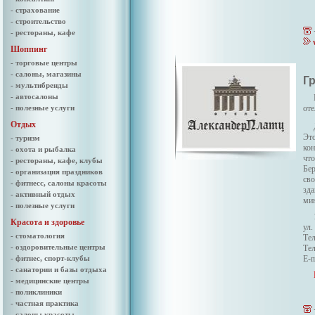
- страхование
- строительство
- рестораны, кафе
Шоппинг
- торговые центры
- салоны, магазины
Г
- мультибренды
- автосалоны
- полезные услуги
оте
Отдых
Это
- туризм
кон
- охота и рыбалка
что
- рестораны, кафе, клубы
Бер
- организация праздников
сво
- фитнесс, салоны красоты
зда
- активный отдых
мин
- полезные услуги
Красота и здоровье
ул.
- стоматология
Тел
- оздоровительные центры
Тел
- фитнес, спорт-клубы
E-m
- санатории и базы отдыха
- медицинские центры
- поликлиники
- частная практика
- салоны красоты