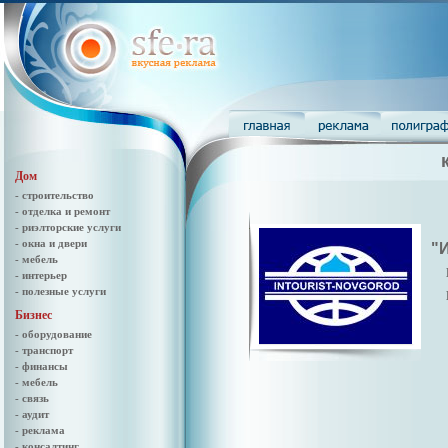
Дом
- строительство
- отделка и ремонт
- риэлторские услуги
- окна и двери
"
- мебель
- интерьер
- полезные услуги
Бизнес
- оборудование
- транспорт
- финансы
- мебель
- связь
- аудит
- реклама
- консалтинг