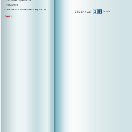
- красота
- аптеки и аптечные пункты
страницы:
2
1
>
>>
Авто