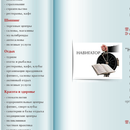
- страхование
- строительство
- рестораны, кафе
Шоппинг
- торговые центры
- салоны, магазины
- мультибренды
- автосалоны
- полезные услуги
"
Отдых
- туризм
- охота и рыбалка
- рестораны, кафе, клубы
- организация праздников
- фитнесс, салоны красоты
- активный отдых
- полезные услуги
Красота и здоровье
- стоматология
орг
- оздоровительные центры
- фитнес, спорт-клубы
- санатории и базы отдыха
- медицинские центры
- поликлиники
- частная практика
- салоны красоты