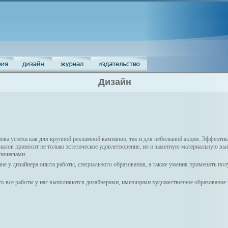
Дизайн
ова успеха как для крупной рекламной кампании, так и для небольшой акции. Эффектн
лов приносит не только эстетическое удовлетворение, но и заметную материальную вы
сионалами.
е у дизайнера опыта работы, специального образования, а также умения применять пол
о все работы у нас выполняются дизайнерами, имеющими художественное образование 