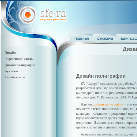
Диза
Дизайн
Фирменный стиль
Дизайн полиграфии
Буклеты
Дизайн полиграфии
Евробуклеты
РА "Сфера" занимается разработко
разработаем для Вас оригинал-макеты б
календарей, визиток, рекламных щито
обложек для VHS-кассет и CD/DVD-дис
Для нас
дизайн полиграфии
– это тв
осуществляется творческими людьми, к
команды – создание «продающей идеи»,
идею обрабатывают до тех пор, пока о
очертания. Именно на сочетании яркост
профессиональный дизайн полиграфии.
Базируясь на точных расчетах, мы 