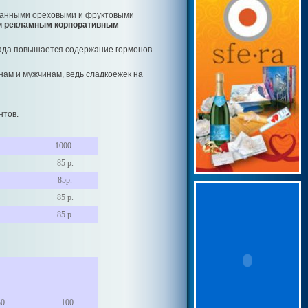
канными ореховыми и фруктовыми
м
рекламным корпоративным
лада повышается содержание гормонов
нам и мужчинам, ведь сладкоежек на
нтов.
1000
85 р.
85р.
85 р.
85 р.
50
100