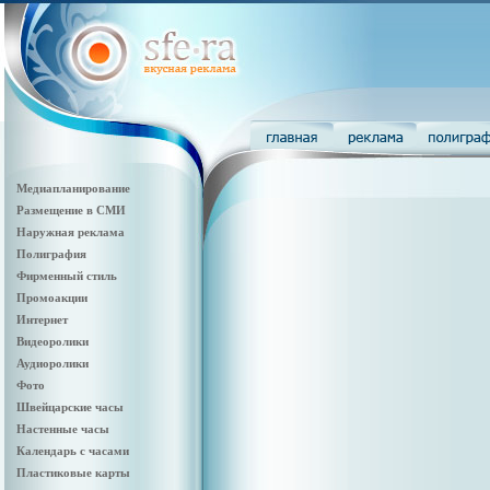
Медиапланирование
Размещение в СМИ
Наружная реклама
Полиграфия
Фирменный стиль
Промоакции
Интернет
Видеоролики
Аудиоролики
Фото
Швейцарские часы
Настенные часы
Календарь с часами
Пластиковые карты