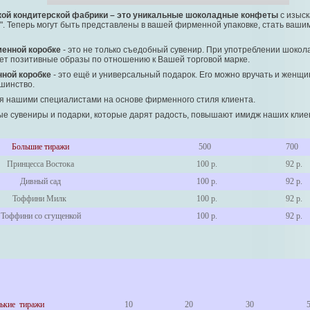
кой кондитерской фабрики – это уникальные шоколадные конфеты
с изыс
. Теперь могут быть представлены в вашей фирменной упаковке, стать ваши
енной коробке
- это не только съедобный сувенир. При употреблении шоко
ает позитивные образы по отношению к Вашей торговой марке.
ной коробке
- это ещё и универсальный подарок. Его можно вручать и женщи
шинство.
я нашими специалистами на основе фирменного стиля клиента.
е сувениры и подарки, которые дарят радость, повышают имидж наших клие
Большие тиражи
500
700
Принцесса Востока
100 р.
92 р.
Дивный сад
100 р.
92 р.
Тоффини Милк
100 р.
92 р.
Тоффини со сгущенкой
100 р.
92 р.
ькие тиражи
10
20
30