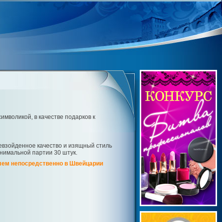
мволикой, в качестве подарков к
ревзойденное качество и изящный стиль
инимальной партии 30 штук.
елем непосредственно в Швейцарии