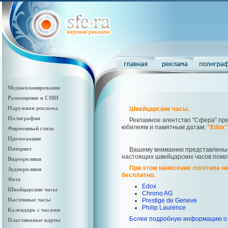
Медиапланирование
Размещение в СМИ
Наружная реклама
Швейцарские часы.
Полиграфия
Рекламное агентство "Сфера" пре
юбилеям и памятным датам:
"Edox"
Фирменный стиль
Промоакции
Интернет
Вашему вниманию представлены
настоящих швейцарских часов помогу
Видеоролики
При этом нанесение логотипа н
Аудиоролики
бесплатно.
Фото
Edox
Швейцарские часы
Chrono AG
Настенные часы
Prestige de Geneve
Philip Laurence
Календарь с часами
Более подробную информацию о 
Пластиковые карты