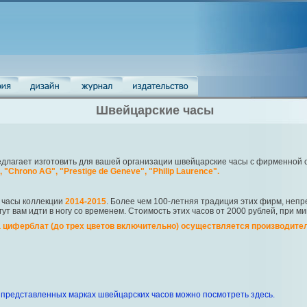
Швейцарские часы
длагает изготовить для вашей организации швейцарские часы с фирменной си
, "Chrono AG", "Prestige de Geneve", "Philip Laurence".
 часы коллекции
2014-2015
. Более чем 100-летняя традиция этих фирм, неп
т вам идти в ногу со временем. Стоимость этих часов от 2000 рублей, при м
а циферблат (до трех цветов включительно) осуществляется производит
представленных марках швейцарских часов можно посмотреть здесь.