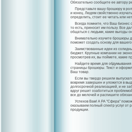
Обязательно сообщите ее автору ре
Представьте вашу брошюру в роли 
и конец. Людям свойственно изучат
определить, стоит ее читать или нет
Всегда помните, что Ваш бизнес
то есть, приносит им пользу. Все д
общаться с людьми, какие выгоды он
Внимательно изучите брошюры др
поможет создать основу для вашего
Заимствованные идеи из солидны
бюджет. Крупные компании не эконо
просмотрев их, вы поймете, какие 
Найдите время для обдумывания 
страницы брошюры. Текст и оформ
Ваш товар.
Если вы твердо решили выпускать
вовремя завершен и уложится в выд
долгосрочной реализацией, и не заб
вдруг решит озаботиться проблемой
все до мелочей и распишите обязан
Успехов Вам! А РА "Сфера" помо
оказываем полный спектр услуг от р
продукции.