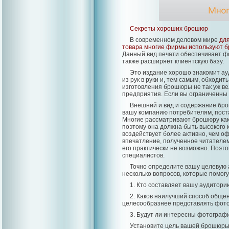
Секреты хороших брошюр
В современном деловом мире
дл
товара многие фирмы используют б
Данный вид печати обеспечивает ф
также расширяет клиентскую базу.
Это издание хорошо знакомит ау
из рук в руки и, тем самым, обходи
изготовления брошюры не так уж ве
предприятия. Если вы ограниченны 
Внешний и вид и содержание бро
вашу компанию потребителям, пост
Многие рассматривают брошюру как
поэтому она должна быть высокого 
воздействует более активно, чем оф
впечатление, полученное читателем
его практически не возможно. Поэт
специалистов.
Точно определите вашу целевую 
несколько вопросов, которые помогу
1. Кто составляет вашу аудитори
2. Каков наилучший способ обще
целесообразнее представлять фото
3. Будут ли интересны фотограф
Установите цель вашей брошюры.