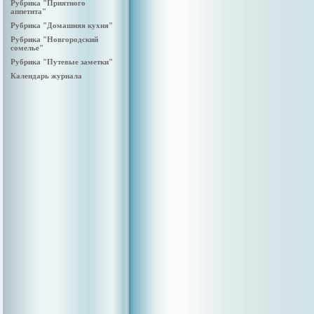
Рубрика "Приятного
аппетита"
Рубрика "Домашняя кухня"
Рубрика "Новгородский
сомелье"
Рубрика "Путевые заметки"
Календарь журнала